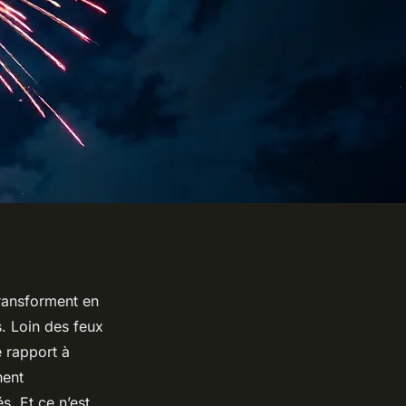
ransforment en
s. Loin des feux
e rapport à
nent
s. Et ce n’est