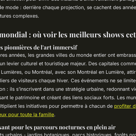
 de mode : derrière chaque projection, se cachent des anné
ctures complexes.
ondial : où voir les meilleurs shows cet
s pionnières de l'art immersif
ères années, les grandes villes du monde entier ont embrassé
n levier culturel et touristique majeur. Des capitales comm
s Lumières
, ou Montréal, avec son
Montréal en Lumière
, att
liers de visiteurs chaque hiver. Ces événements ne se limite
ion : ils s’inscrivent dans une stratégie urbaine, redonnant v
isant le patrimoine et créant des liens sociaux forts. Les muni
ltiplient les initiatives pour permettre à chacun de
profiter 
ux pour toute la famille
.
ssant pour les parcours nocturnes en plein air
s urbains - jardins botaniques, parcs historiques, forêts pr