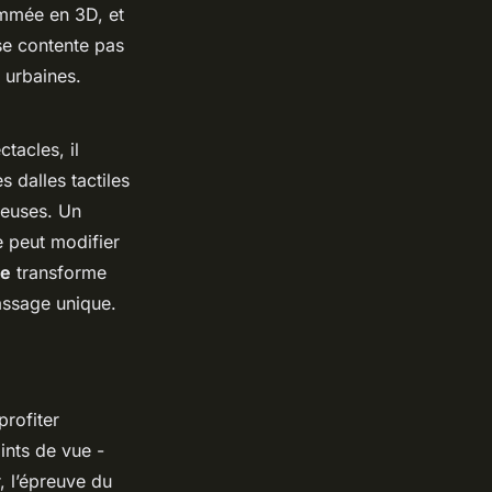
rammée en 3D, et
se contente pas
 urbaines.
tacles, il
 dalles tactiles
neuses. Un
e peut modifier
le
transforme
assage unique.
profiter
ints de vue -
, l’épreuve du