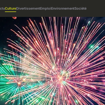
ctu
Culture
Divertissement
Emploi
Environnement
Société