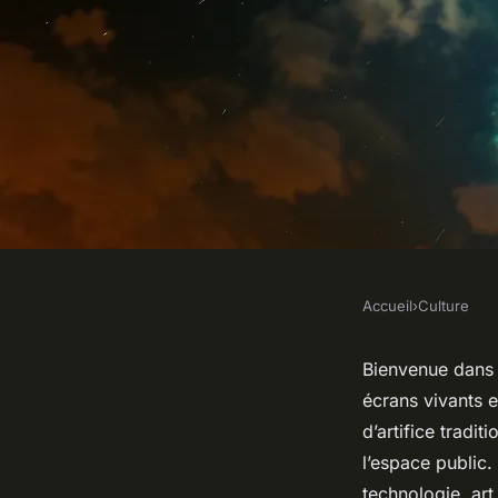
Accueil
›
Culture
CULTURE
Top 10 spectacles l
Bienvenue dans 
écrans vivants e
manquer en 2023
d’artifice tradi
l’espace public
technologie, art