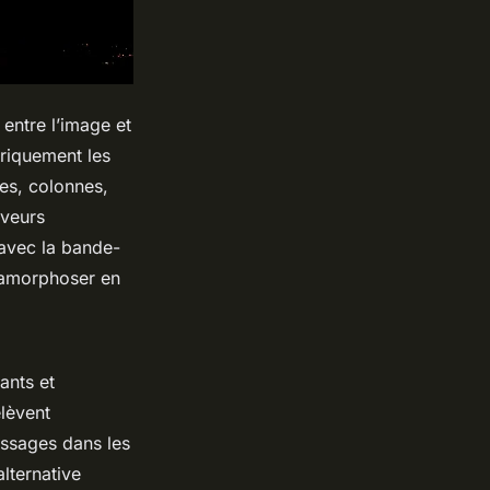
entre l’image et
ériquement les
res, colonnes,
rveurs
 avec la bande-
étamorphoser en
ants et
lèvent
ssages dans les
alternative