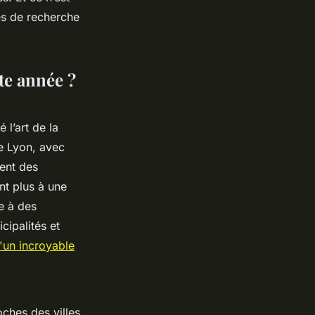
es de recherche
te année ?
 l’art de la
e Lyon, avec
irent des
nt plus à une
ie à des
cipalités et
d'un incroyable
oches des villes