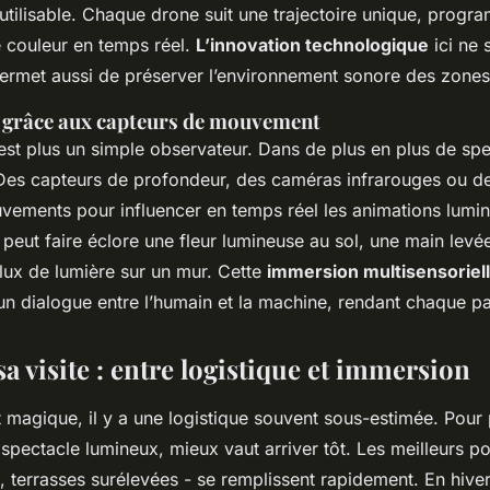
éutilisable. Chaque drone suit une trajectoire unique, prog
 couleur en temps réel.
L’innovation technologique
ici ne 
 permet aussi de préserver l’environnement sonore des zones
té grâce aux capteurs de mouvement
est plus un simple observateur. Dans de plus en plus de spec
 Des capteurs de profondeur, des caméras infrarouges ou des
vements pour influencer en temps réel les animations lumi
 peut faire éclore une fleur lumineuse au sol, une main levé
flux de lumière sur un mur. Cette
immersion multisensoriel
 un dialogue entre l’humain et la machine, rendant chaque p
a visite : entre logistique et immersion
t magique, il y a une logistique souvent sous-estimée. Pour 
spectacle lumineux, mieux vaut arriver tôt. Les meilleurs po
, terrasses surélevées - se remplissent rapidement. En hiver