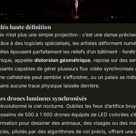
déo haute définition
 n’est plus une simple projection : c’est une danse précise 
Grâce à des logiciels spécialisés, les artistes déforment num
lles épousent parfaitement les reliefs d’un bâtiment - fenêt
hnique, appelée
distorsion géométrique
, repose sur des se
ssants capables de gérer plusieurs flux vidéo synchronisés
 une cathédrale peut sembler s’effondrer, ou un palais se m
 sans aucune trace physique laissée derrière.
es drones lumineux synchronisés
évolutionné le ciel nocturne. Oubliez les feux d’artifice bruy
 essaims de 500 à 1 000 drones équipés de LED colorées s’é
rmation pour dessiner des animaux, des visages ou des me
cles, pilotés par des algorithmes de vol précis, offrent une 