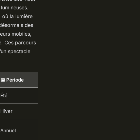
s lumineuses.
 où la lumière
 désormais des
teurs mobiles,
e. Ces parcours
d’un spectacle
📅 Période
Été
Hiver
Annuel