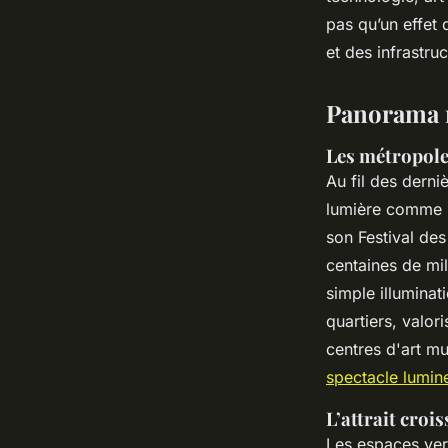
Dinaïs
•
18/03/2026 20:55
•
9 min de lecture
pas qu’un effet
et des infrastru
Panorama m
Les métropole
Au fil des derni
lumière comme u
son
Festival de
centaines de mil
simple illuminat
quartiers, valor
centres d'art mu
spectacle lumine
L’attrait croi
Les espaces vert