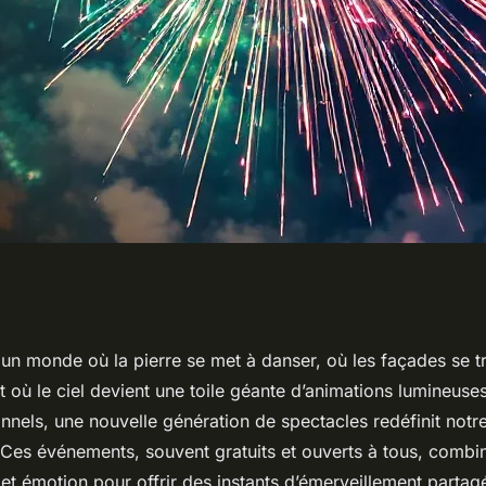
umineux à ne pas
un monde où la pierre se met à danser, où les façades se t
t où le ciel devient une toile géante d’animations lumineuse
tionnels, une nouvelle génération de spectacles redéfinit notr
. Ces événements, souvent gratuits et ouverts à tous, combi
 et émotion pour offrir des instants d’émerveillement partagé