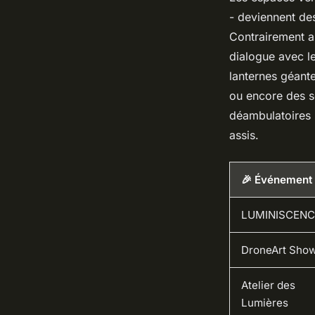
- deviennent des
Contrairement au
dialogue avec le
lanternes géante
ou encore des s
déambulatoires i
assis.
🎉 Événement
LUMINISCENC
DroneArt Sho
Atelier des
Lumières