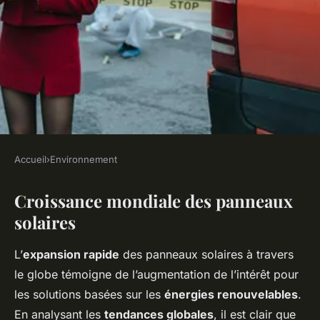
Accueil
›
Environnement
ENVIRONNEMENT
Croissance mondiale des panneaux
L'essor mondial des panneaux
solaires
solaires : Impact et
innovations
L’
expansion rapide
des panneaux solaires à travers
le globe témoigne de l’augmentation de l’intérêt pour
Livia
•
22 février 2025
•
6 min de lecture
les solutions basées sur les
énergies renouvelables
.
En analysant les
tendances globales
, il est clair que