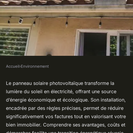
Accueil
›
Environnement
ENVIRONNEMENT
Panneau solaire
Le panneau solaire photovoltaïque transforme la
lumière du soleil en électricité, offrant une source
photovoltaïque : votre clé vers
d’énergie économique et écologique. Son installation,
des économies !
encadrée par des règles précises, permet de réduire
significativement vos factures tout en valorisant votre
Livia
•
14 juin 2025
•
8 min de lecture
bien immobilier. Comprendre ses avantages, coûts et